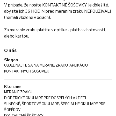
V prípade, že nosíte KONTAKTNÉ ŠOŠOVKY, je dôležité,
aby ste ich 36 HODÍN pred meraním zraku NEPOUŽÍVALI
(nemali vložené v očiach).
Za meranie zraku platíte v optike - platba v hotovosti,
alebo kartou.
O nás
Slogan
OBJEDNAJTE SA NA MERANIE ZRAKU, APLIKÁCIU
KONTAKTNÝCH ŠOŠOVIEK
Kto sme
MERANIE ZRAKU
DIOPTRICKÉ OKULIARE PRE DOSPELÝCH AJ DETI
SLNEČNÉ, ŠPORTOVÉ OKULIARE, ŠPECIÁLNE OKULIARE PRE
ŠOFÉROV
KONTAKTNÉ ŠOŠOVKY