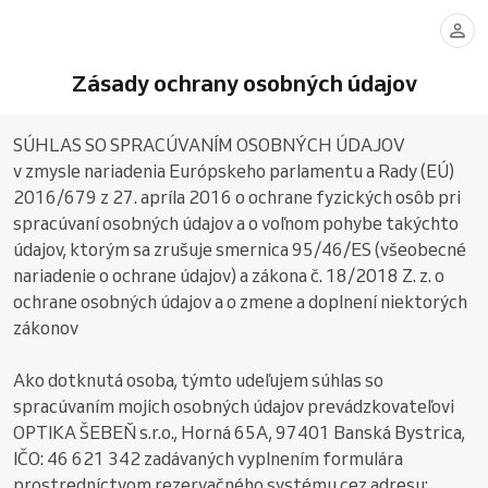
Zásady ochrany osobných údajov
SÚHLAS SO SPRACÚVANÍM OSOBNÝCH ÚDAJOV
v zmysle nariadenia Európskeho parlamentu a Rady (EÚ)
2016/679 z 27. apríla 2016 o ochrane fyzických osôb pri
spracúvaní osobných údajov a o voľnom pohybe takýchto
údajov, ktorým sa zrušuje smernica 95/46/ES (všeobecné
nariadenie o ochrane údajov) a zákona č. 18/2018 Z. z. o
ochrane osobných údajov a o zmene a doplnení niektorých
zákonov
Ako dotknutá osoba, týmto udeľujem súhlas so
spracúvaním mojich osobných údajov prevádzkovateľovi
OPTIKA ŠEBEŇ s.r.o., Horná 65A, 97401 Banská Bystrica,
IČO: 46 621 342 zadávaných vyplnením formulára
prostredníctvom rezervačného systému cez adresu: